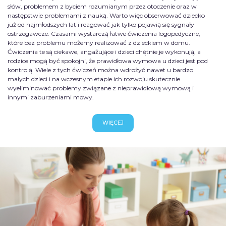
słów, problemem z byciem rozumianym przez otoczenie oraz w
następstwie problemami z nauką. Warto więc obserwować dziecko
już od najmłodszych lat i reagować jak tylko pojawią się sygnały
ostrzegawcze. Czasami wystarczą łatwe ćwiczenia logopedyczne,
które bez problemu możemy realizować z dzieckiem w domu.
Ćwiczenia te są ciekawe, angażujące i dzieci chętnie je wykonują, a
rodzice mogą być spokojni, że prawidłowa wymowa u dzieci jest pod
kontrolą. Wiele z tych ćwiczeń można wdrożyć nawet u bardzo
małych dzieci i na wczesnym etapie ich rozwoju skutecznie
wyeliminować problemy związane z nieprawidłową wymową i
innymi zaburzeniami mowy.
WIĘCEJ